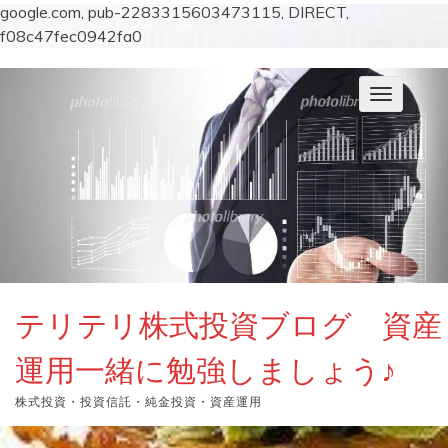
google.com, pub-2283315603473115, DIRECT,
f08c47fec0942fa0
コ
ン
ナ
テ
ビ
ン
ゲ
ー
ツ
シ
へ
ョ
ス
ン
キ
を
切
ッ
り
プ
替
え
テリテリ株式投資ブログ 資産
運用一緒に勉強しましょう♪
株式投資・投資信託・純金投資・資産運用