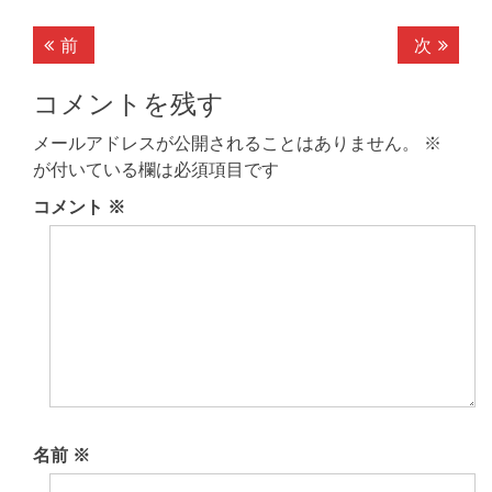
投
前
次
前
次
稿
の
の
記
記
コメントを残す
ナ
事:
事:
ビ
メールアドレスが公開されることはありません。
※
が付いている欄は必須項目です
ゲ
コメント
※
ー
シ
ョ
ン
名前
※