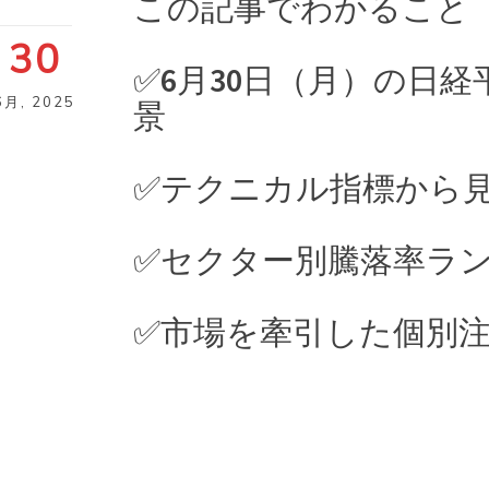
この記事でわかること
30
✅6月30日（月）の日
6月
,
2025
景
✅テクニカル指標から
✅セクター別騰落率ラン
✅市場を牽引した個別