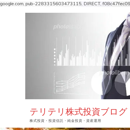
google.com, pub-2283315603473115, DIRECT, f08c47fec0
コ
ン
テ
ン
ツ
へ
ス
キ
ッ
プ
テリテリ株式投資ブログ
株式投資・投資信託・純金投資・資産運用