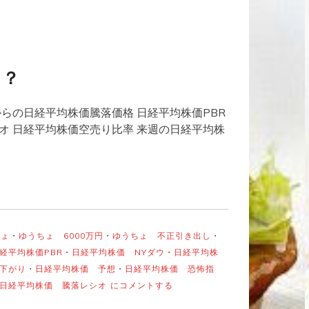
る？
らの日経平均株価騰落価格 日経平均株価PBR
オ 日経平均株価空売り比率 来週の日経平均株
ちょ
・
ゆうちょ 6000万円
・
ゆうちょ 不正引き出し
・
経平均株価PBR
・
日経平均株価 NYダウ
・
日経平均株
下がり
・
日経平均株価 予想
・
日経平均株価 恐怖指
日
日経平均株価 騰落レシオ
にコメントする
経
平