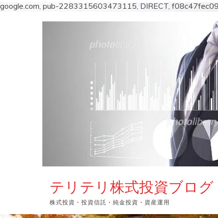
google.com, pub-2283315603473115, DIRECT, f08c47fec0
コ
ン
テ
ン
ツ
へ
ス
キ
ッ
プ
テリテリ株式投資ブログ
株式投資・投資信託・純金投資・資産運用