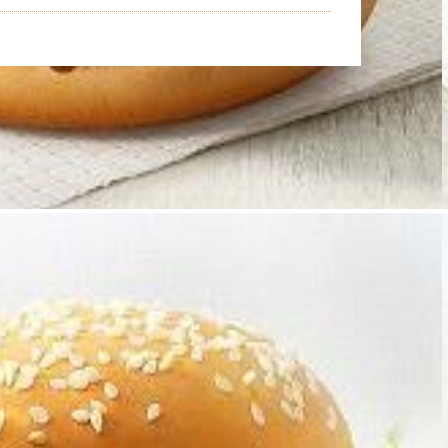
均
株
価
来
週
ど
う
な
る？