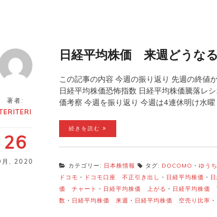
日経平均株価 来週どうな
この記事の内容 今週の振り返り 先週の終値か
日経平均株価恐怖指数 日経平均株価騰落レシ
著者:
価考察 今週を振り返り 今週は4連休明け水曜
TERITERI
続きを読む
26
9月
,
2020
カテゴリー:
日本株情報
タグ:
DOCOMO
・
ゆう
ドコモ
・
ドコモ口座 不正引き出し
・
日経平均株価
・
日
価 チャート
・
日経平均株価 上がる
・
日経平均株価 
数
・
日経平均株価 来週
・
日経平均株価 空売り比率
・