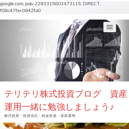
google.com, pub-2283315603473115, DIRECT,
f08c47fec0942fa0
コ
ン
ナ
テ
ビ
ン
ゲ
ー
ツ
シ
へ
ョ
ス
ン
キ
を
切
ッ
り
プ
替
え
テリテリ株式投資ブログ 資産
運用一緒に勉強しましょう♪
株式投資・投資信託・純金投資・資産運用