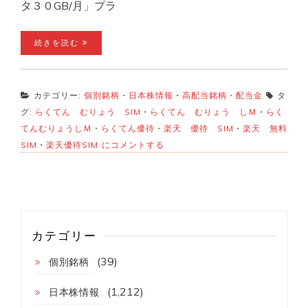
タ３０GB/月」プラ
続きを読む
カテゴリー:
個別銘柄
・
日本株情報
・
高配当銘柄・配当金
タ
グ:
らくてん むりょう SIM
・
らくてん むりょう しＭ
・
らく
てんむりょうしＭ
・
らくてん優待
・
楽天 優待 SIM
・
楽天 無料
衝
SIM
・
楽天優待SIM
にコメントする
撃
内
容！
楽
天
株
主
カテゴリー
優
待
(39)
個別銘柄
無
料
SIM
(1,212)
日本株情報
届