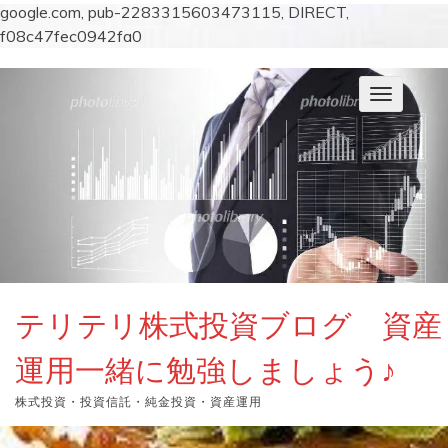
google.com, pub-2283315603473115, DIRECT,
f08c47fec0942fa0
コ
ン
ナ
テ
ビ
ン
ゲ
ー
ツ
シ
へ
ョ
ス
ン
キ
を
切
ッ
り
プ
替
え
テリテリ株式投資ブログ 資産
運用一緒に勉強しましょう♪
株式投資・投資信託・純金投資・資産運用