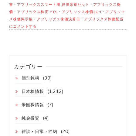
書
・
アプリックススマート用 経腸栄養セット
・
アプリックス株
価
・
アプリックス株価 PTS
・
アプリックス株価2CH
・
アプリック
ア
ス株価掲示板
・
アプリックス株価決算日
・
アプリックス株価配当
プ
にコメントする
リ
ッ
ク
ス！
日
通
総
カテゴリー
合
研
(39)
究
個別銘柄
所
と
(1,212)
日本株情報
共
同
(7)
米国株情報
開
発
へ！
(4)
純金投資
(20)
雑談・日常・節約