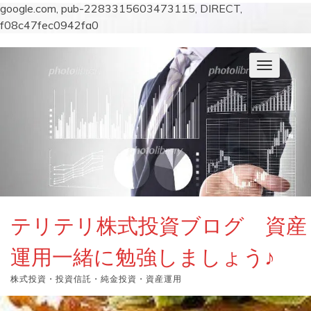
google.com, pub-2283315603473115, DIRECT,
f08c47fec0942fa0
コ
ン
ナ
テ
ビ
ン
ゲ
ー
ツ
シ
へ
ョ
ス
ン
キ
を
切
ッ
り
プ
替
え
テリテリ株式投資ブログ 資産
運用一緒に勉強しましょう♪
株式投資・投資信託・純金投資・資産運用