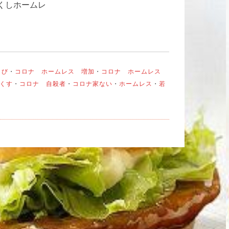
くしホームレ
くび
・
コロナ ホームレス 増加
・
コロナ ホームレス
くす
・
コロナ 自殺者
・
コロナ家ない
・
ホームレス
・
若