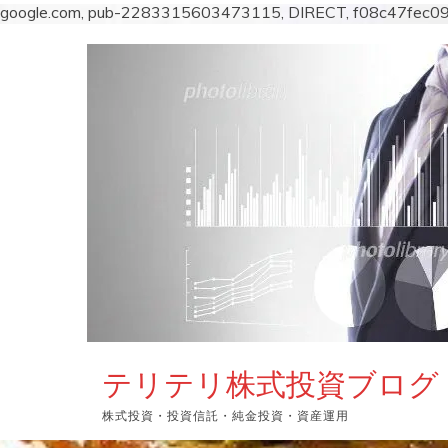
google.com, pub-2283315603473115, DIRECT, f08c47fec0
コ
ン
テ
ン
ツ
へ
ス
キ
ッ
プ
テリテリ株式投資ブログ
株式投資・投資信託・純金投資・資産運用