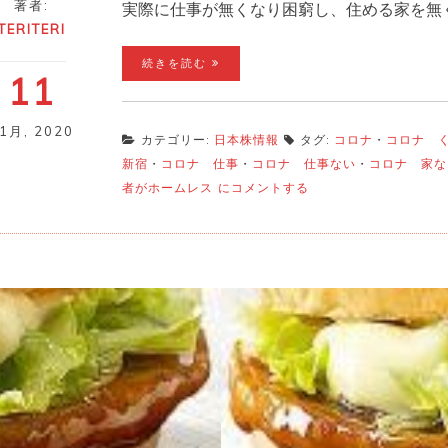
著者:
実際に仕事が無くなり困窮し、住める家を無
TERITERI
続きを読む
11
11月
,
2020
カテゴリー:
日本株情報
タグ:
コロナ
・
コロナ 
新宿
・
コロナ 仕事
・
コロナ 仕事ない
・
コロナ 家な
コ
者がホームレス
にコメントする
ロ
ナ
で
家
を
無
く
す
若
者
増
え
る。