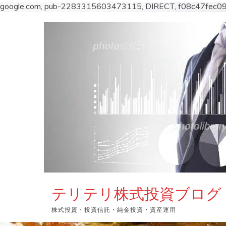
google.com, pub-2283315603473115, DIRECT, f08c47fec0
コ
ン
テ
ン
ツ
へ
ス
キ
ッ
プ
テリテリ株式投資ブログ
株式投資・投資信託・純金投資・資産運用