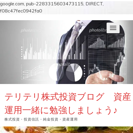
google.com, pub-2283315603473115, DIRECT,
f08c47fec0942fa0
コ
ン
ナ
テ
ビ
ン
ゲ
ー
ツ
シ
へ
ョ
ス
ン
キ
を
切
ッ
り
プ
替
え
テリテリ株式投資ブログ 資産
運用一緒に勉強しましょう♪
株式投資・投資信託・純金投資・資産運用