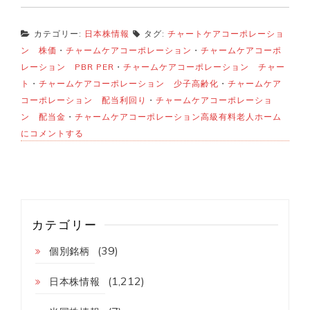
カテゴリー:
日本株情報
タグ:
チャートケアコーポレーショ
ン 株価
・
チャームケアコーポレーション
・
チャームケアコーポ
レーション PBR PER
・
チャームケアコーポレーション チャー
ト
・
チャームケアコーポレーション 少子高齢化
・
チャームケア
コーポレーション 配当利回り
・
チャームケアコーポレーショ
チ
ン 配当金
・
チャームケアコーポレーション高級有料老人ホーム
ャ
にコメントする
ー
ム
ケ
ア
よ
り
配
カテゴリー
当
き
(39)
ま
個別銘柄
し
た！
(1,212)
日本株情報