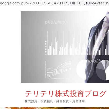
google.com, pub-2283315603473115, DIRECT, f08c47fec0
コ
ン
テ
ン
ツ
へ
ス
キ
ッ
プ
テリテリ株式投資ブログ
株式投資・投資信託・純金投資・資産運用