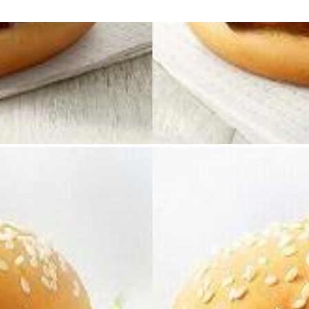
ン
爆
上
げ
で
爆
上
げ
し
て
い
る
米
国
株
と
日
本
株