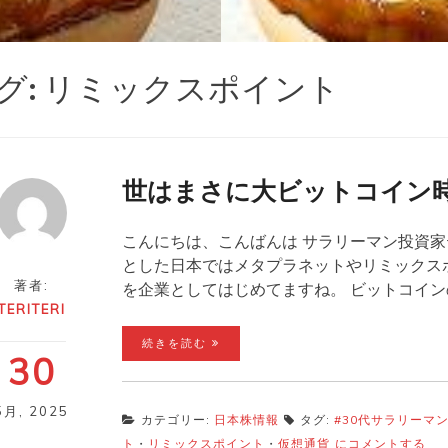
グ:
リミックスポイント
世はまさに大ビットコイン
こんにちは、こんばんは サラリーマン投資家
とした日本ではメタプラネットやリミックス
著者:
を企業としてはじめてますね。 ビットコイ
TERITERI
続きを読む
30
5月
,
2025
カテゴリー:
日本株情報
タグ:
#30代サラリーマ
世
ト
・
リミックスポイント
・
仮想通貨
にコメントする