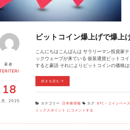
ビットコイン爆上げで爆上
こんにちはこんばんは サラリーマン投資家テ
ックウェーブが来ている 仮装通貨ビットコ
著者:
すると豪語 それによりビットコインの価格
TERITERI
続きを読む
18
1月
,
2025
カテゴリー:
日本株情報
タグ:
BTC
・
コインベー
ビ
ミックスポイント
にコメントする
ッ
ト
コ
イ