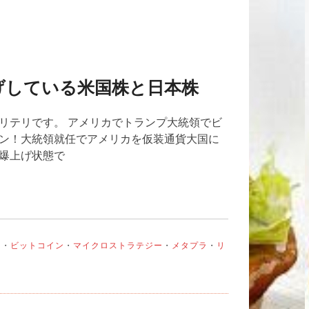
げしている米国株と日本株
リテリです。 アメリカでトランプ大統領でビ
イン！大統領就任でアメリカを仮装通貨大国に
は爆上げ状態で
ス
・
ビットコイン
・
マイクロストラテジー
・
メタプラ
・
リ