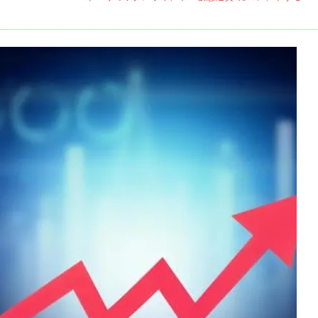
は
ま
さ
に
大
ビ
ッ
ト
コ
イ
ン
時
代