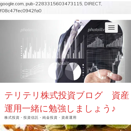
google.com, pub-2283315603473115, DIRECT,
f08c47fec0942fa0
コ
ン
ナ
テ
ビ
ン
ゲ
ー
ツ
シ
へ
ョ
ス
ン
キ
を
切
ッ
り
プ
替
え
テリテリ株式投資ブログ 資産
運用一緒に勉強しましょう♪
株式投資・投資信託・純金投資・資産運用