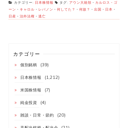
カテゴリー:
日本株情報
タグ:
アウン大統領
・
カルロス・ゴ
ーン
・
キャロル
・
レバノン
・
何してた？
・
何故？
・
出国
・
日本
・
日産
・
治外法権
・
逃亡
カテゴリー
(39)
個別銘柄
(1,212)
日本株情報
(7)
米国株情報
(4)
純金投資
(20)
雑談・日常・節約
(21)
高配当銘柄・配当金