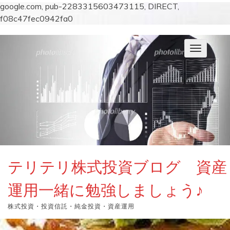
google.com, pub-2283315603473115, DIRECT,
f08c47fec0942fa0
コ
ン
ナ
テ
ビ
ン
ゲ
ー
ツ
シ
へ
ョ
ス
ン
キ
を
切
ッ
り
プ
替
え
テリテリ株式投資ブログ 資産
運用一緒に勉強しましょう♪
株式投資・投資信託・純金投資・資産運用