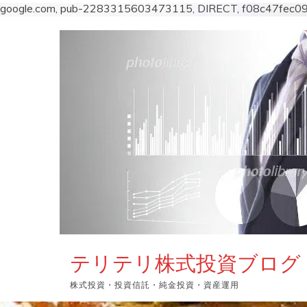
google.com, pub-2283315603473115, DIRECT, f08c47fec0
コ
ン
テ
ン
ツ
へ
ス
キ
ッ
プ
テリテリ株式投資ブログ
株式投資・投資信託・純金投資・資産運用