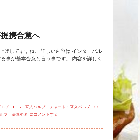
務提携合意へ
上げしてますね。 詳しい内容は インターバル
する事が基本合意と言う事です。 内容を詳しく
タ
ルブ PTS
・
宮入バルブ チャート
・
宮入バルブ 中
宮
ルブ 決算発表
にコメントする
入
バ
ル
ブ