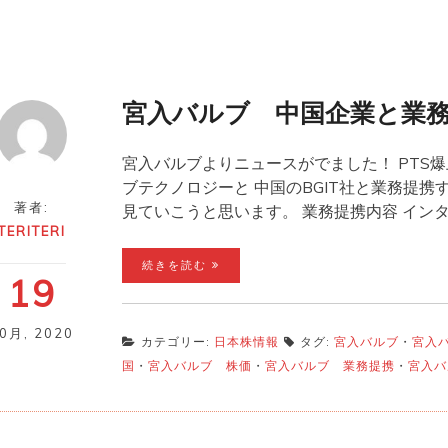
宮入バルブ 中国企業と業
宮入バルブよりニュースがでました！ PTS爆
ブテクノロジーと 中国のBGIT社と業務提携
著者:
見ていこうと思います。 業務提携内容 イン
TERITERI
続きを読む
19
10月
,
2020
カテゴリー:
日本株情報
タグ:
宮入バルブ
・
宮入バ
国
・
宮入バルブ 株価
・
宮入バルブ 業務提携
・
宮入バ