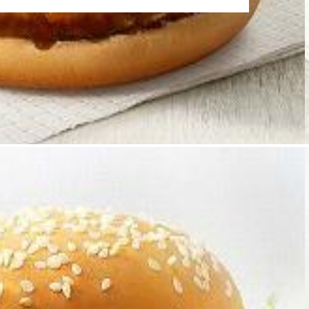
中
国
企
業
と
業
務
提
携
合
意
へ