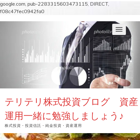
google.com, pub-2283315603473115, DIRECT,
f08c47fec0942fa0
コ
ン
ナ
テ
ビ
ン
ゲ
ー
ツ
シ
へ
ョ
ス
ン
キ
を
切
ッ
り
プ
替
え
テリテリ株式投資ブログ 資産
運用一緒に勉強しましょう♪
株式投資・投資信託・純金投資・資産運用