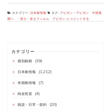
カテゴリー:
日本株情報
タグ:
アビガン
・
アビガン 中国展
富
開へ
・
富士
・
富士フィルム アビガン
にコメントする
士
の
ア
ビ
ガ
ン
中
カテゴリー
国
展
(39)
個別銘柄
開
へ
(1,212)
日本株情報
(7)
米国株情報
(4)
純金投資
(20)
雑談・日常・節約