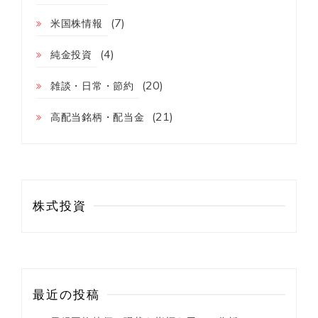
家
を
(7)
米国株情報
買
わ
(4)
な
純金投資
い
3
(20)
雑談・日常・節約
つ
の
(21)
高配当銘柄・配当金
理
由
株式投資
最近の投稿