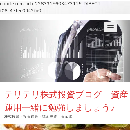
google.com, pub-2283315603473115, DIRECT,
f08c47fec0942fa0
コ
ン
ナ
テ
ビ
ン
ゲ
ー
ツ
シ
へ
ョ
ス
ン
キ
を
切
ッ
り
プ
替
え
テリテリ株式投資ブログ 資産
運用一緒に勉強しましょう♪
株式投資・投資信託・純金投資・資産運用