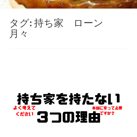
タグ:
持ち家 ローン
月々