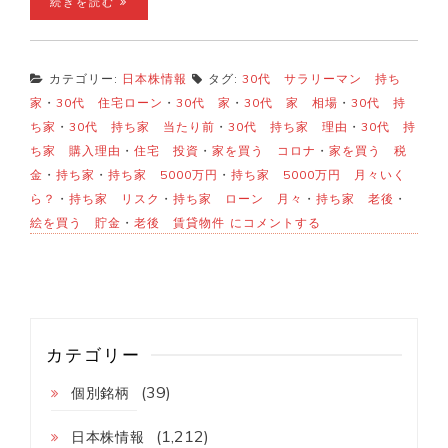
続きを読む
カテゴリー:
日本株情報
タグ:
30代 サラリーマン 持ち
家
・
30代 住宅ローン
・
30代 家
・
30代 家 相場
・
30代 持
ち家
・
30代 持ち家 当たり前
・
30代 持ち家 理由
・
30代 持
ち家 購入理由
・
住宅 投資
・
家を買う コロナ
・
家を買う 税
金
・
持ち家
・
持ち家 5000万円
・
持ち家 5000万円 月々いく
ら？
・
持ち家 リスク
・
持ち家 ローン 月々
・
持ち家 老後
・
【30
絵を買う 貯金
・
老後 賃貸物件
にコメントする
代
サ
ラ
リ
ー
マ
ン】
カテゴリー
テ
リ
(39)
個別銘柄
テ
リ
が
(1,212)
日本株情報