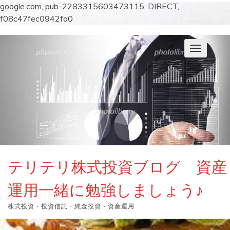
google.com, pub-2283315603473115, DIRECT,
f08c47fec0942fa0
コ
ン
ナ
テ
ビ
ン
ゲ
ー
ツ
シ
へ
ョ
ス
ン
キ
を
切
ッ
り
プ
替
え
テリテリ株式投資ブログ 資産
運用一緒に勉強しましょう♪
株式投資・投資信託・純金投資・資産運用