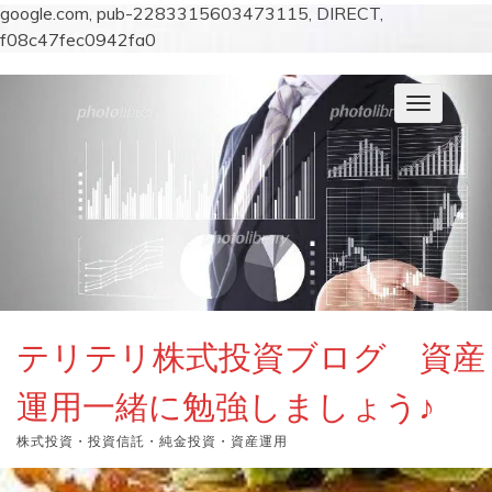
google.com, pub-2283315603473115, DIRECT,
f08c47fec0942fa0
コ
ン
ナ
テ
ビ
ン
ゲ
ー
ツ
シ
へ
ョ
ス
ン
キ
を
切
ッ
り
プ
替
え
テリテリ株式投資ブログ 資産
運用一緒に勉強しましょう♪
株式投資・投資信託・純金投資・資産運用