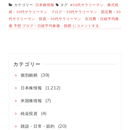
カテゴリー:
日本株情報
タグ:
#30代サラリーマン 株式投
資
・
30代サラリーマン ブログ
・
30代サラリーマン 固定費
・
30
代サラリーマン 投資
・
30代サラリーマン 生活費
・
日経平均株
日
価 予想 ブログ
・
日経平均株価 指標
にコメントする
経
平
均
株
価
来
週
カテゴリー
ど
う
(39)
個別銘柄
な
る？
(1,212)
日本株情報
(7)
米国株情報
(4)
純金投資
(20)
雑談・日常・節約