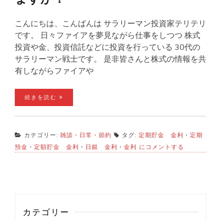
こんにちは、こんばんは サラリーマン投資家テリテリ
です。 日々ファイアを夢見ながら仕事をしつつ 株式
投資や金、投資信託などに投資を行っている 30代の
サラリーマン戦士です。 是非皆さんと株式の情報を共
有しながらファイアや
続きを読む
カテゴリー:
雑談・日常・節約
タグ:
定期貯金 金利
・
定期
金
預金
・
定額貯金 金利
・
日銀 金利
・
金利
にコメントする
利
上
昇
中！
定
期
預
カテゴリー
金