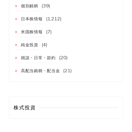
見
(39)
個別銘柄
直
し
て
(1,212)
日本株情報
い
ま
(7)
米国株情報
す
か？
(4)
純金投資
(20)
雑談・日常・節約
(21)
高配当銘柄・配当金
株式投資