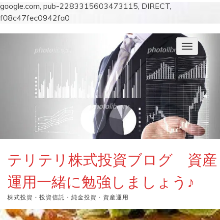
google.com, pub-2283315603473115, DIRECT,
f08c47fec0942fa0
コ
ン
ナ
テ
ビ
ン
ゲ
ー
ツ
シ
へ
ョ
ス
ン
キ
を
切
ッ
り
プ
替
え
テリテリ株式投資ブログ 資産
運用一緒に勉強しましょう♪
株式投資・投資信託・純金投資・資産運用