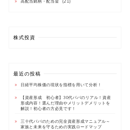
(21)
高配当銘柄・配当金
元
本
割
れ】
に
つ
い
株式投資
て
初
心
者
向
け
最近の投稿
日経平均株価の現状を指標を用いて分析！
【資産形成 初心者】30代パパのリアル！資産
形成内容！選んだ理由やメリットデメリットを
解説！初心者の方必見です！
三十代パパのための完全資産形成マニュアル～
家族と未来を守るための実践ロードマップ