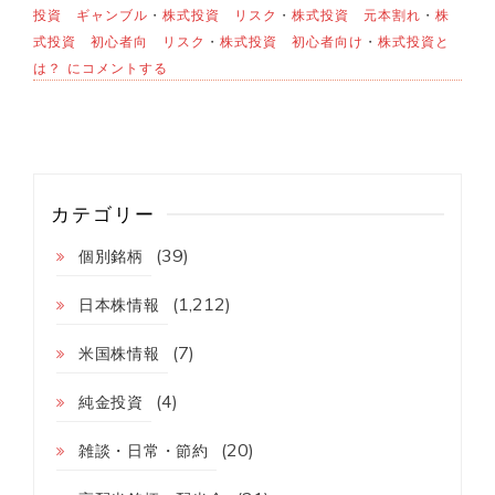
投資 ギャンブル
・
株式投資 リスク
・
株式投資 元本割れ
・
株
式投資 初心者向 リスク
・
株式投資 初心者向け
・
株式投資と
株
は？
にコメントする
式
投
資
を
す
る
前
カテゴリー
に
絶
(39)
個別銘柄
対
知
っ
(1,212)
日本株情報
て
お
(7)
米国株情報
き
た
(4)
い
純金投資
【リ
ク
(20)
雑談・日常・節約
ス
と