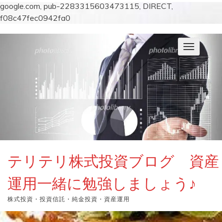
google.com, pub-2283315603473115, DIRECT,
f08c47fec0942fa0
コ
ン
ナ
テ
ビ
ン
ゲ
ー
ツ
シ
へ
ョ
ス
ン
キ
を
切
ッ
り
プ
替
え
テリテリ株式投資ブログ 資産
運用一緒に勉強しましょう♪
株式投資・投資信託・純金投資・資産運用