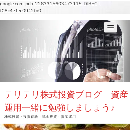
google.com, pub-2283315603473115, DIRECT,
f08c47fec0942fa0
コ
ン
ナ
テ
ビ
ン
ゲ
ー
ツ
シ
へ
ョ
ス
ン
キ
を
切
ッ
り
プ
替
え
テリテリ株式投資ブログ 資産
運用一緒に勉強しましょう♪
株式投資・投資信託・純金投資・資産運用