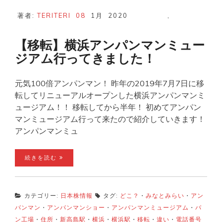
著者:
TERITERI
08
1月
2020
,
【移転】横浜アンパンマンミュー
ジアム行ってきました！
元気100倍アンパンマン！ 昨年の2019年7月7日に移
転してリニューアルオープンした横浜アンパンマンミ
ュージアム！！ 移転してから半年！ 初めてアンパン
マンミュージアム行って来たので紹介していきます！
アンパンマンミュ
続きを読む
カテゴリー:
日本株情報
タグ:
どこ？
・
みなとみらい
・
アン
パンマン
・
アンパンマンショー
・
アンパンマンミュージアム
・
パ
ン工場
・
住所
・
新高島駅
・
横浜
・
横浜駅
・
移転
・
違い
・
電話番号