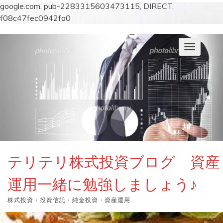
google.com, pub-2283315603473115, DIRECT,
f08c47fec0942fa0
コ
ン
ナ
テ
ビ
ン
ゲ
ー
ツ
シ
へ
ョ
ス
ン
キ
を
切
ッ
り
プ
替
え
テリテリ株式投資ブログ 資産
運用一緒に勉強しましょう♪
株式投資・投資信託・純金投資・資産運用