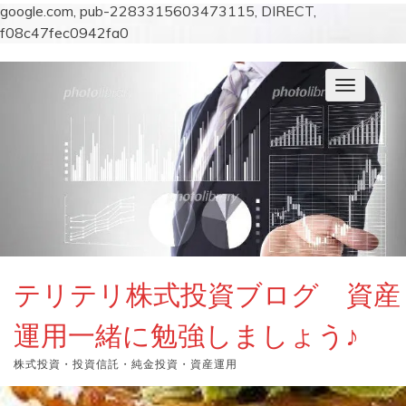
google.com, pub-2283315603473115, DIRECT,
f08c47fec0942fa0
コ
ン
ナ
テ
ビ
ン
ゲ
ー
ツ
シ
へ
ョ
ス
ン
キ
を
切
ッ
り
プ
替
え
テリテリ株式投資ブログ 資産
運用一緒に勉強しましょう♪
株式投資・投資信託・純金投資・資産運用