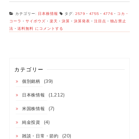
カテゴリー:
日本株情報
タグ:
2579
・
4755
・
4776
・
コカ・
コーラ
・
サイボウズ
・
楽天
・
決算
・
決算発表
・
注目点
・
独占禁止
【本
法
・
送料無料
にコメントする
日
決
算
発
表
予
定】
カテゴリー
楽
天、
(39)
個別銘柄
コ
カ・
コ
(1,212)
日本株情報
ー
ラ、
(7)
米国株情報
サ
イ
(4)
ボ
純金投資
ウ
ズ
(20)
雑談・日常・節約