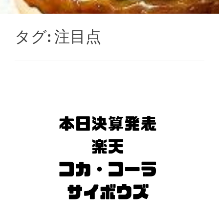
タグ:
注目点