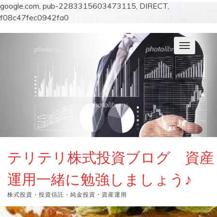
google.com, pub-2283315603473115, DIRECT,
f08c47fec0942fa0
コ
ン
ナ
テ
ビ
ン
ゲ
ー
ツ
シ
へ
ョ
ス
ン
キ
を
切
ッ
り
プ
替
え
テリテリ株式投資ブログ 資産
運用一緒に勉強しましょう♪
株式投資・投資信託・純金投資・資産運用