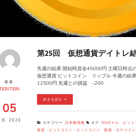
第25回 仮想通貨デイトレ
先週の結果 開始時資金45000円 土曜日時点の
仮想通貨 ビットコイン リップル 今週の結果 
著者:
12500円 先週との損益 -200
TERITERI
続きを読む
05
7月
,
2020
カテゴリー:
日本株情報
タグ:
8000ドル ビッ
投資
・
ビットコイン
・
ビットコイン 投資
・
モナコイン