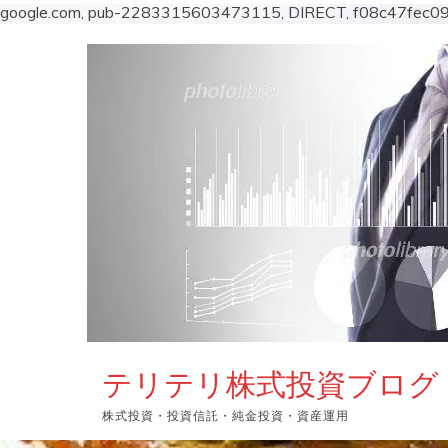
google.com, pub-2283315603473115, DIRECT, f08c47fec0
コ
ン
テ
ン
ツ
へ
ス
キ
ッ
プ
テリテリ株式投資ブログ
株式投資・投資信託・純金投資・資産運用