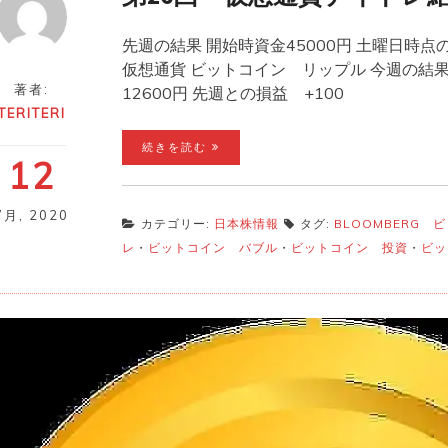
先週の結果 開始時資金45000円 土曜日時点の
仮想通貨 ビットコイン リップル 今週の結果 
著者:
12600円 先週との損益 +100
TERITERI
続きを読む
12
7月
,
2020
カテゴリー:
日本株情報
タグ:
BLOOMBERG 
レ
・
ビットコイン バブル
・
ビットコイン 投資
・
ビッ