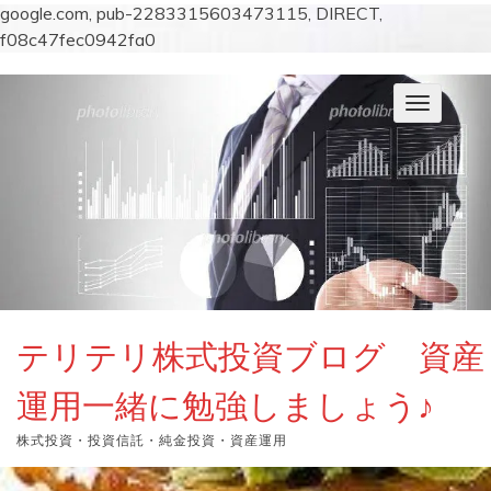
google.com, pub-2283315603473115, DIRECT,
f08c47fec0942fa0
コ
ン
ナ
テ
ビ
ン
ゲ
ー
ツ
シ
へ
ョ
ス
ン
キ
を
切
ッ
り
プ
替
え
テリテリ株式投資ブログ 資産
運用一緒に勉強しましょう♪
株式投資・投資信託・純金投資・資産運用