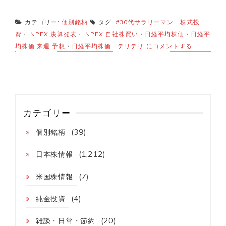
カテゴリー:
個別銘柄
タグ:
#30代サラリーマン 株式投
資
・
INPEX 決算発表
・
INPEX 自社株買い
・
日経平均株価
・
日経平
INPEX
均株価 来週 予想
・
日経平均株価 テリテリ
にコメントする
上
方
修
正
と
増
配
カテゴリー
発
表
(39)
個別銘柄
❗
自
社
(1,212)
日本株情報
株
買
(7)
米国株情報
い
も
(4)
❓❗
純金投資
決
算
(20)
雑談・日常・節約
ま