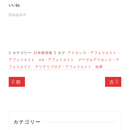
いいね:
読み込み中...
カテゴリー:
日本株情報
タグ:
アドセンス
・
アフェリエイト
・
アフェリエイト A8
・
アフェリエイト グーグルアドセンス
・
ア
フェリエイト テリテリブログ
・
アフェリエイト 結果
投
前
次
前
次
稿
の
の
記
記
ナ
事:
事:
ビ
ゲ
カテゴリー
ー