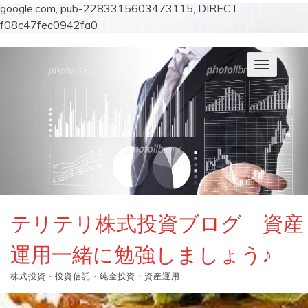
google.com, pub-2283315603473115, DIRECT,
f08c47fec0942fa0
コ
ン
ナ
テ
ビ
ン
ゲ
ー
ツ
シ
へ
ョ
ス
ン
キ
を
切
ッ
り
プ
替
え
テリテリ株式投資ブログ 資産
運用一緒に勉強しましょう♪
株式投資・投資信託・純金投資・資産運用