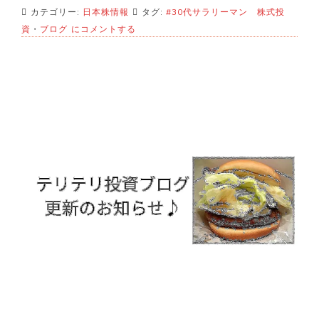
カテゴリー:
日本株情報
タグ:
#30代サラリーマン 株式投
今
資
・
ブログ
にコメントする
年
最
後
の
ご
挨
拶