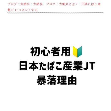
ブログ
・
大納会
・
大納会 ブログ
・
大納会とは？
・
日本たばこ産
12
業JT
にコメントする
月
30
日
日
本
市
場
は
大
納
会