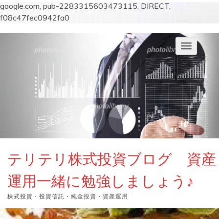
google.com, pub-2283315603473115, DIRECT,
f08c47fec0942fa0
コ
ン
ナ
テ
ビ
ン
ゲ
ー
ツ
シ
へ
ョ
ス
ン
キ
を
切
ッ
り
プ
替
え
テリテリ株式投資ブログ 資産
運用一緒に勉強しましょう♪
株式投資・投資信託・純金投資・資産運用