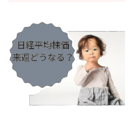
ッ
ト
ブ
ロ
グ
♪
成
功
ま
で
の
道
15
週
間
目