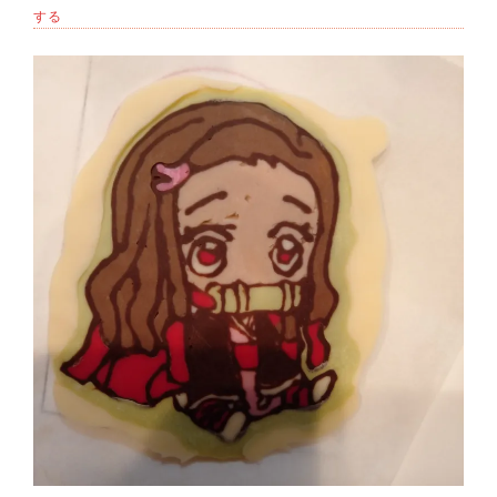
INEST
する
購
入
理
由