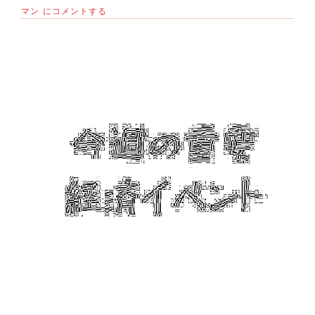
12
マン
にコメントする
月
28
日
の
お
話
♪