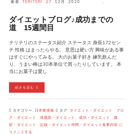
著者:
TERITERI
27
12月
2020
,
ダイエットブログ♪成功までの
道 15週間目
テリテリのステータス紹介 ステータス 身長172セン
チ 性格 はまったらやる。 意思は硬い方 興味がある事
はすぐにやってみる。 大のお菓子好き 練乳飲んだ
り、うまい棒は30本単位で買ったりしています。 本
当にお菓子は愛し
続きを読む
カテゴリー:
日本株情報
タグ:
ダイエット
・
ダイエット ブロ
グ
・
ダイエット 体脂肪
・
ダイエット 成功
・
ダイエット 腹
ダ
筋
・
ダイエット 記録
・
ダイエット仲間
・
ダイエット食事内容
に
イ
コメントする
エ