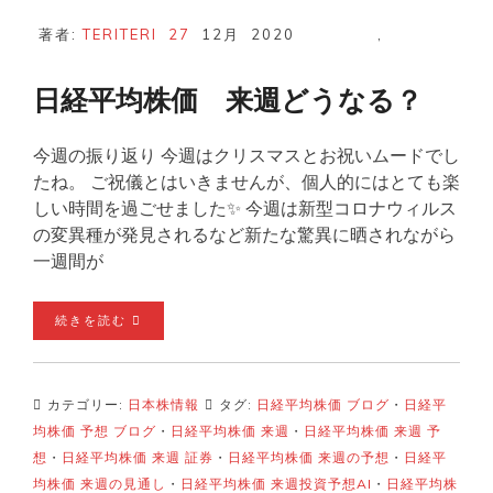
著者:
TERITERI
27
12月
2020
,
日経平均株価 来週どうなる？
今週の振り返り 今週はクリスマスとお祝いムードでし
たね。 ご祝儀とはいきませんが、個人的にはとても楽
しい時間を過ごせました✨ 今週は新型コロナウィルス
の変異種が発見されるなど新たな驚異に晒されながら
一週間が
続きを読む
カテゴリー:
日本株情報
タグ:
日経平均株価 ブログ
・
日経平
均株価 予想 ブログ
・
日経平均株価 来週
・
日経平均株価 来週 予
想
・
日経平均株価 来週 証券
・
日経平均株価 来週の予想
・
日経平
均株価 来週の見通し
・
日経平均株価 来週投資予想AI
・
日経平均株