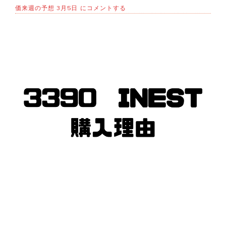
日
価来週の予想 3月5日
にコメントする
経
平
均
株
価
来
週
ど
う
な
る？