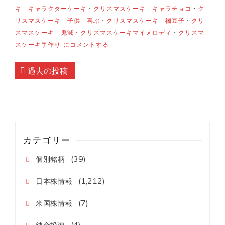
キ キャラクターケーキ
・
クリスマスケーキ キャラチョコ
・
ク
リスマスケーキ 子供 喜ぶ
・
クリスマスケーキ 禰豆子
・
クリ
スマスケーキ 鬼滅
・
クリスマスケーキマイメロディ
・
クリスマ
ク
スケーキ手作り
にコメントする
リ
ス
投
マ
過去の投稿
ス
稿
に
挑
ナ
戦！
ビ
キ
ャ
ゲ
ラ
カテゴリー
チ
ー
ョ
(39)
個別銘柄
コ
シ
の
作
(1,212)
ョ
日本株情報
り
方
ン
(7)
米国株情報
♪
(4)