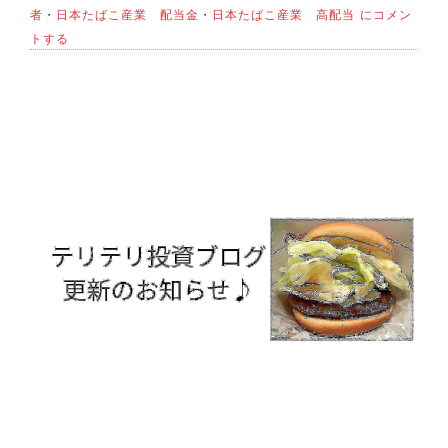
JT
者
・
日本たばこ産業 配当金
・
日本たばこ産業 高配当
にコメン
爆
トする
下
げ
な
ぜ？
株
式
投
資
初
心
者
用