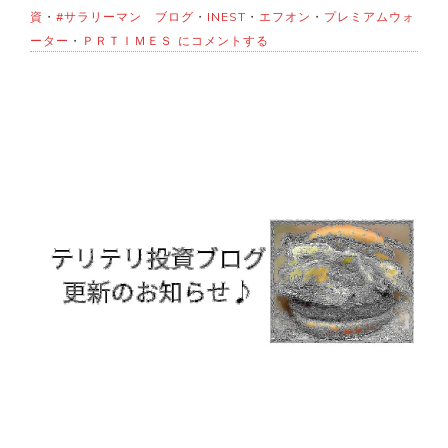
資
・
#サラリーマン ブログ
・
INEST
・
エフオン
・
プレミアムウォ
12
ーター
・
ＰＲＴＩＭＥＳ
にコメントする
月
29
日
の
株
の
お
話
♪INEST
買
い
増
し
エ
フ
オ
ン
売
却
へ