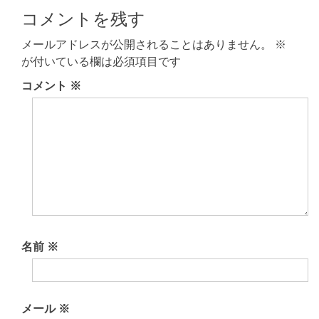
稿
記
記
コメントを残す
ナ
事:
事:
ビ
メールアドレスが公開されることはありません。
※
が付いている欄は必須項目です
ゲ
コメント
※
ー
シ
ョ
ン
名前
※
メール
※