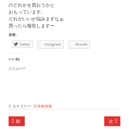
のどれかを買おうかと
おもっています。
どれがいいか悩みますなぁ
買ったら報告しますー
共有:
Twitter
instagram
threads
いいね:
読み込み中...
カテゴリー:
日本株情報
投
前
次
前
次
の
の