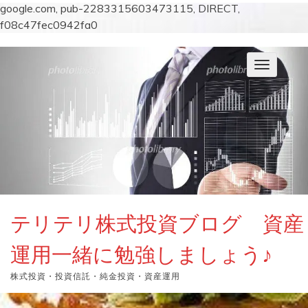
google.com, pub-2283315603473115, DIRECT,
f08c47fec0942fa0
コ
ン
ナ
テ
ビ
ン
ゲ
ー
ツ
シ
へ
ョ
ス
ン
キ
を
切
ッ
り
プ
替
え
テリテリ株式投資ブログ 資産
運用一緒に勉強しましょう♪
株式投資・投資信託・純金投資・資産運用