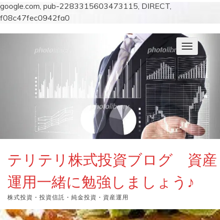
google.com, pub-2283315603473115, DIRECT,
f08c47fec0942fa0
コ
ン
ナ
テ
ビ
ン
ゲ
ー
ツ
シ
へ
ョ
ス
ン
キ
を
切
ッ
り
プ
替
え
テリテリ株式投資ブログ 資産
運用一緒に勉強しましょう♪
株式投資・投資信託・純金投資・資産運用