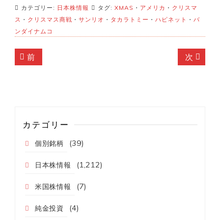
カテゴリー:
日本株情報
タグ:
XMAS
・
アメリカ
・
クリスマ
ス
・
クリスマス商戦
・
サンリオ
・
タカラトミー
・
ハピネット
・
バ
ンダイナムコ
投
前
次
前
次
稿
の
の
記
記
ナ
事:
事:
ビ
ゲ
カテゴリー
ー
(39)
個別銘柄
シ
(1,212)
ョ
日本株情報
ン
(7)
米国株情報
(4)
純金投資