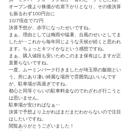
オープン後より株価が右肩下がりとなり、その後決算
も振るわず100円台に
10/7現在で72円
決算予想が、赤字になったせいですね。
まぁ、理由としては梅雨や猛暑、台風のせいとしてま
したが‥これから毎年同じような天候が続くと思われ
ます。ちょっとキツイかなという感想ですね。
まぁ、購入値段も安いためこのまま保有はしますが正
直要らないですね。
一度、ムーミンパーク行きましたが埼玉県の飯能とい
う、所にあり凄い綺麗な場所で雰囲気はいいんです
が、駐車場が高過ぎですね。
都心と同等ぐらいの駐車料金なのでわざわざ行こうと
は思いません。
駐車場が安ければなぁ‥
決算で予想より上がればまだまだわからないので注目
はしたいですね。
閲覧ありがとうございました！