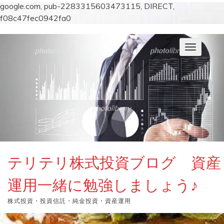
google.com, pub-2283315603473115, DIRECT,
f08c47fec0942fa0
コ
ン
ナ
テ
ビ
ン
ゲ
ー
ツ
シ
へ
ョ
ス
ン
キ
を
切
ッ
り
プ
替
え
テリテリ株式投資ブログ 資産
運用一緒に勉強しましょう♪
株式投資・投資信託・純金投資・資産運用