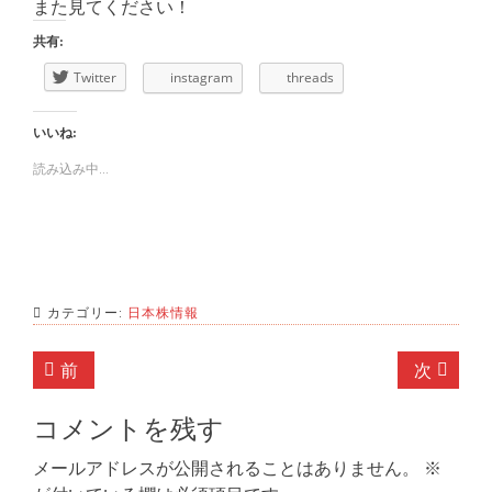
また見てください！
共有:
Twitter
instagram
threads
いいね:
読み込み中...
カテゴリー:
日本株情報
投
前
次
前
次
稿
の
の
記
記
コメントを残す
ナ
事:
事:
ビ
メールアドレスが公開されることはありません。
※