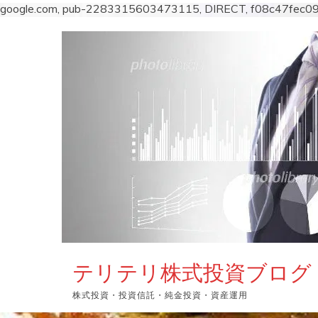
google.com, pub-2283315603473115, DIRECT, f08c47fec0
コ
ン
テ
ン
ツ
へ
ス
キ
ッ
プ
テリテリ株式投資ブログ
株式投資・投資信託・純金投資・資産運用