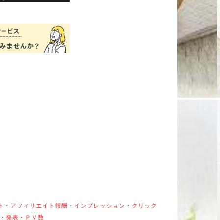
ト
・
アフィリエイト報酬
・
インプレッション
・
クリック
・
発表
・
ＰＶ数