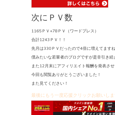
次にＰＶ数
1165ＰＶ+78ＰＶ（ワードプレス）
合計1243ＰＶ！！
先月は330ＰＶだったので4倍に増えてます
僕みたいな若輩者のブログですが是非引き続
また12月末にアフィリエイト報酬を発表さ
今回も閲覧ありがとうございました！
また見てください！
最後にもう一度応援クリックお願いしま