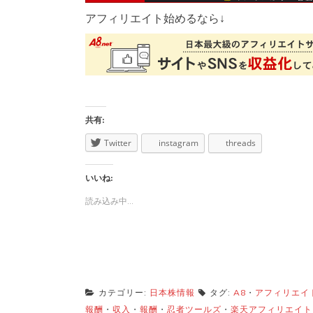
アフィリエイト始めるなら↓
共有:
Twitter
instagram
threads
いいね:
読み込み中...
カテゴリー:
日本株情報
タグ:
A8
・
アフィリエイ
報酬
・
収入
・
報酬
・
忍者ツールズ
・
楽天アフィリエイト