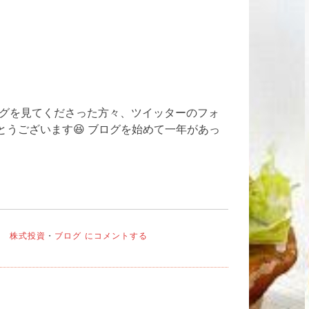
ログを見てくださった方々、ツイッターのフォ
うございます😆 ブログを始めて一年があっ
今
ン 株式投資
・
ブログ
にコメントする
年
最
後
の
ご
挨