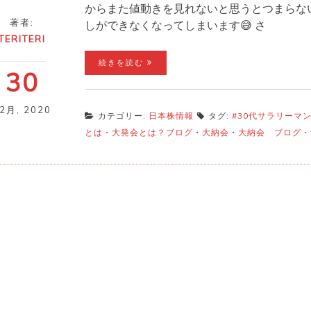
からまた値動きを見れないと思うとつまらない
著者:
しができなくなってしまいます😅 さ
TERITERI
続きを読む
30
12月
,
2020
カテゴリー:
日本株情報
タグ:
#30代サラリーマ
とは
・
大発会とは？ブログ
・
大納会
・
大納会 ブログ
・