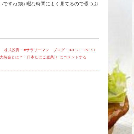
ですね(笑) 暇な時間によく見てるので暇つぶ
ン 株式投資
・
#サラリーマン ブログ
・
INEST
・
INEST
12
大納会とは？
・
日本たばこ産業JT
にコメントする
月
30
日
日
本
市
場
は
大
納
会