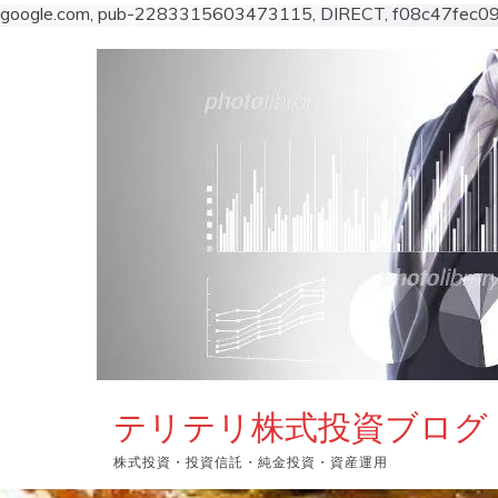
google.com, pub-2283315603473115, DIRECT, f08c47fec0
コ
ン
テ
ン
ツ
へ
ス
キ
ッ
プ
テリテリ株式投資ブログ
株式投資・投資信託・純金投資・資産運用