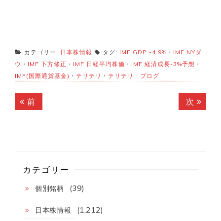
カテゴリー:
日本株情報
タグ:
IMF GDP -4.9%
・
IMF NYダ
ウ
・
IMF 下方修正
・
IMF 日経平均株価
・
IMF 経済成長-3%予想
・
IMF(国際通貨基金)
・
テリテリ
・
テリテリ ブログ
投
前
次
前
次
稿
の
の
記
記
ナ
事:
事:
ビ
ゲ
カテゴリー
ー
(39)
個別銘柄
シ
(1,212)
ョ
日本株情報