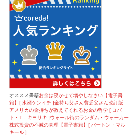
オススメ書籍
お金は寝かせて増やしなさい【電子書
籍】[ 水瀬ケンイチ ]金持ち父さん貧乏父さん改訂版
アメリカの金持ちが教えてくれるお金の哲学 [ ロバー
ト・T．キヨサキ ]ウォール街のランダム・ウォーカー
株式投資の不滅の真理【電子書籍】[ バートン・マル
キール ]