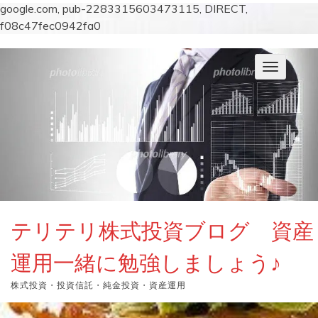
google.com, pub-2283315603473115, DIRECT,
f08c47fec0942fa0
コ
ン
ナ
テ
ビ
ン
ゲ
ー
ツ
シ
へ
ョ
ス
ン
キ
を
切
ッ
り
プ
替
え
テリテリ株式投資ブログ 資産
運用一緒に勉強しましょう♪
株式投資・投資信託・純金投資・資産運用