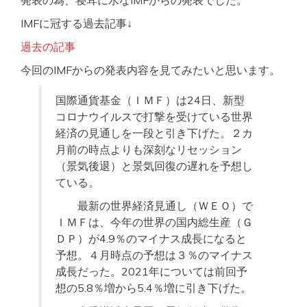
発表の為、寝耳に水なIMFからの発表でした。
IMFに冠する過去記事↓
過去の記事
今回のIMFからの発表内容を見てみたいと思います。
国際通貨基金（ＩＭＦ）は24日、新型
コロナウイルスで打撃を受けている世界
経済の見通しを一段と引き下げた。２カ
月前の時点よりも深刻なリセッション
（景気後退）と景気回復の遅れを予想し
ている。
最新の世界経済見通し（ＷＥＯ）で
ＩＭＦは、今年の世界の国内総生産（Ｇ
ＤＰ）が4.9％のマイナス成長になると
予想。４月時点の予想は３％のマイナス
成長だった。2021年については前回予
想の5.8％増から5.4％増に引き下げた。