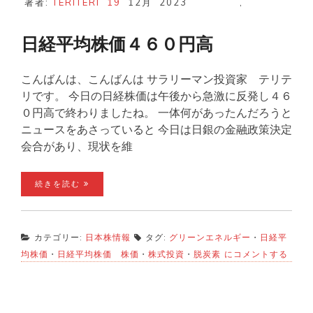
著者:
TERITERI
19
12月
2023
,
日経平均株価４６０円高
こんばんは、こんばんは サラリーマン投資家 テリテ
リです。 今日の日経株価は午後から急激に反発し４６
０円高で終わりましたね。 一体何があったんだろうと
ニュースをあさっていると 今日は日銀の金融政策決定
会合があり、現状を維
続きを読む
カテゴリー:
日本株情報
タグ:
グリーンエネルギー
・
日経平
日
均株価
・
日経平均株価 株価
・
株式投資
・
脱炭素
にコメントする
経
平
均
株
価