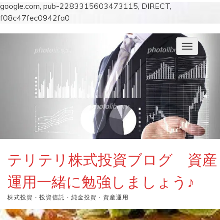
google.com, pub-2283315603473115, DIRECT,
f08c47fec0942fa0
コ
ン
ナ
テ
ビ
ン
ゲ
ー
ツ
シ
へ
ョ
ス
ン
キ
を
切
ッ
り
プ
替
え
テリテリ株式投資ブログ 資産
運用一緒に勉強しましょう♪
株式投資・投資信託・純金投資・資産運用