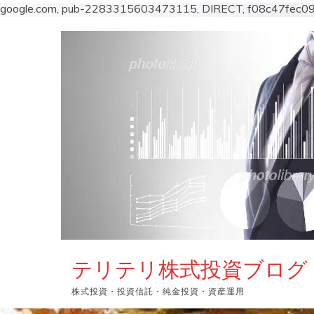
google.com, pub-2283315603473115, DIRECT, f08c47fec0
コ
ン
テ
ン
ツ
へ
ス
キ
ッ
プ
テリテリ株式投資ブログ
株式投資・投資信託・純金投資・資産運用