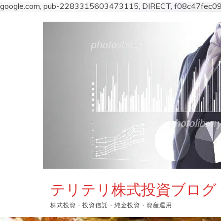
google.com, pub-2283315603473115, DIRECT, f08c47fec0
コ
ン
テ
ン
ツ
へ
ス
キ
ッ
プ
テリテリ株式投資ブログ
株式投資・投資信託・純金投資・資産運用