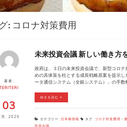
グ:
コロナ対策費用
未来投資会議 新しい働き方
政府は、３日の未来投資会議で、新型コロナ
めの具体策を柱とする成長戦略原案を提示し
著者:
ータ通信システム（全銀システム）」の手数
TERITERI
続きを読む
03
7月
,
2020
カテゴリー:
日本株情報
タグ:
コロナ対策費用
・
投資会議