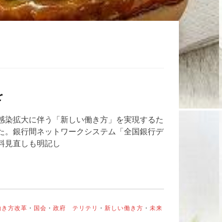
を
感染拡大に伴う「新しい働き方」を実現するた
た。銀行間ネットワークシステム「全国銀行デ
料見直しも明記し
働き方改革
・
国会
・
政府 テリテリ
・
新しい働き方
・
未来