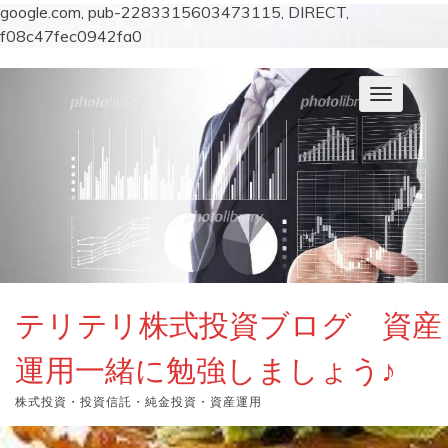
google.com, pub-2283315603473115, DIRECT,
f08c47fec0942fa0
コ
ン
ナ
テ
ビ
ン
ゲ
ー
ツ
シ
へ
ョ
ス
ン
キ
を
切
ッ
り
プ
替
え
テリテリ株式投資ブログ 資産
運用一緒に勉強しましょう♪
株式投資・投資信託・純金投資・資産運用