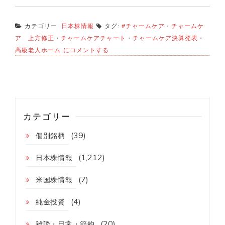
カテゴリー:
日本株情報
タグ:
#チャームケア
・
チャームケ
ア 上方修正
・
チャームケアチャート
・
チャームケア決算発表
・
チ
高級老人ホーム
にコメントする
ャ
ー
ム
ケ
ア
6062
上
カテゴリー
方
修
(39)
個別銘柄
正！
(1,212)
日本株情報
(7)
米国株情報
(4)
純金投資
(20)
雑談・日常・節約