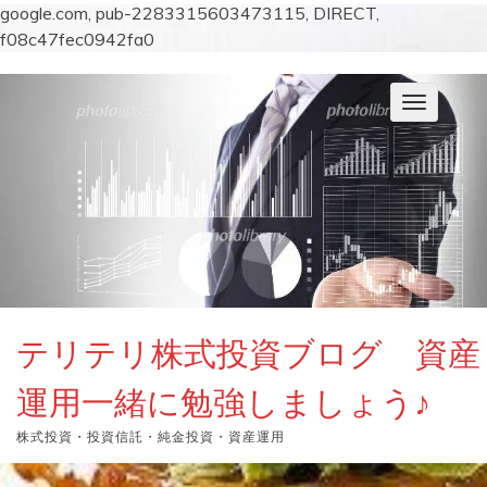
google.com, pub-2283315603473115, DIRECT,
f08c47fec0942fa0
コ
ン
ナ
テ
ビ
ン
ゲ
ー
ツ
シ
へ
ョ
ス
ン
キ
を
切
ッ
り
プ
替
え
テリテリ株式投資ブログ 資産
運用一緒に勉強しましょう♪
株式投資・投資信託・純金投資・資産運用