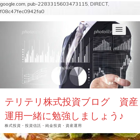
google.com, pub-2283315603473115, DIRECT,
f08c47fec0942fa0
コ
ン
ナ
テ
ビ
ン
ゲ
ー
ツ
シ
へ
ョ
ス
ン
キ
を
切
ッ
り
プ
替
え
テリテリ株式投資ブログ 資産
運用一緒に勉強しましょう♪
株式投資・投資信託・純金投資・資産運用