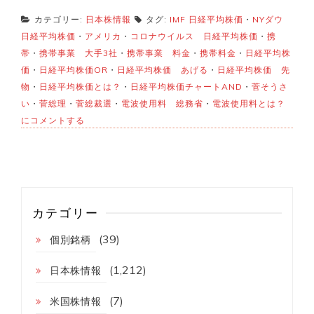
カテゴリー:
日本株情報
タグ:
IMF 日経平均株価
・
NYダウ
日経平均株価
・
アメリカ
・
コロナウイルス 日経平均株価
・
携
帯
・
携帯事業 大手3社
・
携帯事業 料金
・
携帯料金
・
日経平均株
価
・
日経平均株価OR
・
日経平均株価 あげる
・
日経平均株価 先
物
・
日経平均株価とは？
・
日経平均株価チャートAND
・
菅そうさ
日
い
・
菅総理
・
菅総裁選
・
電波使用料 総務省
・
電波使用料とは？
経
にコメントする
平
均
株
価
2350
円
突
カテゴリー
破！
(39)
個別銘柄
(1,212)
日本株情報
(7)
米国株情報