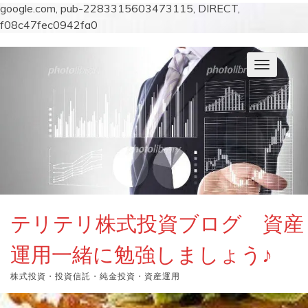
google.com, pub-2283315603473115, DIRECT,
f08c47fec0942fa0
コ
ン
ナ
テ
ビ
ン
ゲ
ー
ツ
シ
へ
ョ
ス
ン
キ
を
切
ッ
り
プ
替
え
テリテリ株式投資ブログ 資産
運用一緒に勉強しましょう♪
株式投資・投資信託・純金投資・資産運用