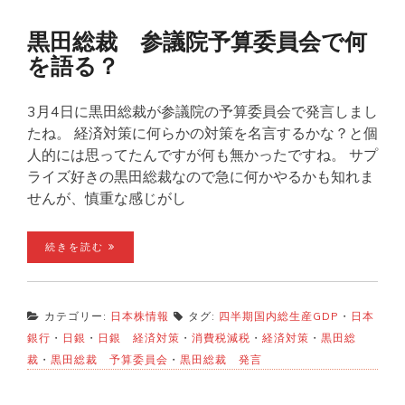
黒田総裁 参議院予算委員会で何
を語る？
3月4日に黒田総裁が参議院の予算委員会で発言しまし
たね。 経済対策に何らかの対策を名言するかな？と個
人的には思ってたんですが何も無かったですね。 サプ
ライズ好きの黒田総裁なので急に何かやるかも知れま
せんが、慎重な感じがし
続きを読む
カテゴリー:
日本株情報
タグ:
四半期国内総生産GDP
・
日本
銀行
・
日銀
・
日銀 経済対策
・
消費税減税
・
経済対策
・
黒田総
裁
・
黒田総裁 予算委員会
・
黒田総裁 発言