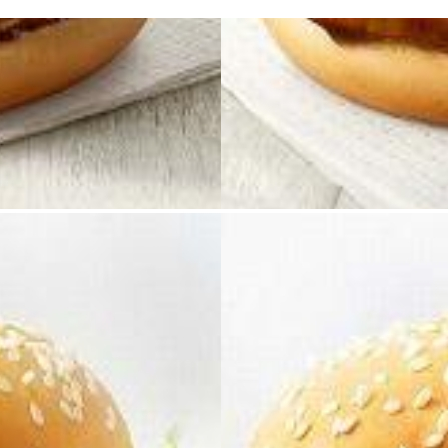
定
額
給
付
金
に
苦
言