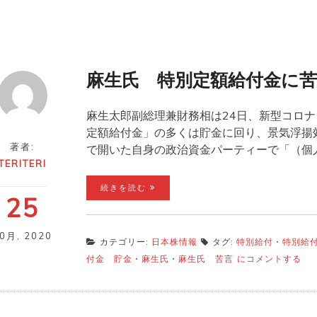
麻生氏 特別定額給付金に苦
麻生太郎副総理兼財務相は24日、新型コロナ
定額給付金」の多くは貯金に回り、景気浮揚
著者:
で開いた自身の政治資金パーティーで「（個
TERITERI
続きを読む
25
10月
,
2020
カテゴリー:
日本株情報
タグ:
特別給付
・
特別給
麻
付金 貯金
・
麻生氏
・
麻生氏 苦言
にコメントする
生
氏
特
別