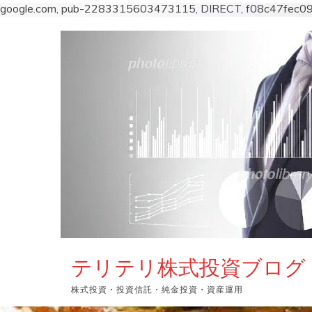
google.com, pub-2283315603473115, DIRECT, f08c47fec0
コ
ン
テ
ン
ツ
へ
ス
キ
ッ
プ
テリテリ株式投資ブログ
株式投資・投資信託・純金投資・資産運用