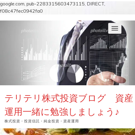
google.com, pub-2283315603473115, DIRECT,
f08c47fec0942fa0
コ
ン
ナ
テ
ビ
ン
ゲ
ー
ツ
シ
へ
ョ
ス
ン
キ
を
切
ッ
り
プ
替
え
テリテリ株式投資ブログ 資産
運用一緒に勉強しましょう♪
株式投資・投資信託・純金投資・資産運用