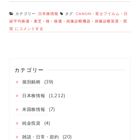
カテゴリー:
日本株情報
タグ:
CANON
・
富士フイルム
・
日
経平均株価
・
東芝
・
株
・
株価
・
画像診断機器
・
画像診断装置
・
買
富
収
にコメントする
士
フ
イ
ル
ム
日
立
カテゴリー
製
作
(39)
個別銘柄
所
の
画
(1,212)
日本株情報
像
診
(7)
米国株情報
断
機
(4)
器
純金投資
買
収！？
(20)
雑談・日常・節約