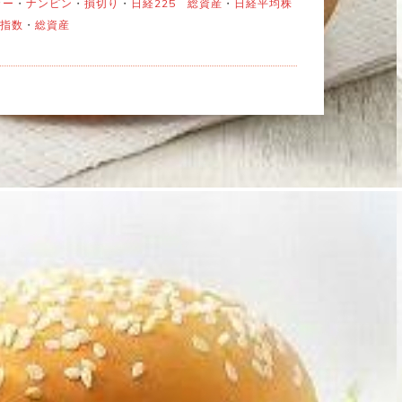
カー
・
ナンピン
・
損切り
・
日経225 総資産
・
日経平均株
指数
・
総資産