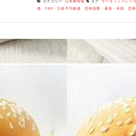
カテゴリー:
日本株情報
タグ:
サーキットブレー
価 PBR
・
日経平均株価 恐怖指数
・
暴落
・
米国 恐怖