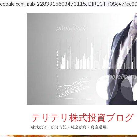
google.com, pub-2283315603473115, DIRECT, f08c47fec0
コ
ン
テ
ン
ツ
へ
ス
キ
ッ
プ
テリテリ株式投資ブログ
株式投資・投資信託・純金投資・資産運用