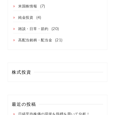
を
(7)
米国株情報
買
わ
(4)
な
純金投資
い
3
(20)
雑談・日常・節約
つ
の
(21)
高配当銘柄・配当金
理
由
株式投資
最近の投稿
日経平均株価の現状を指標を用いて分析！