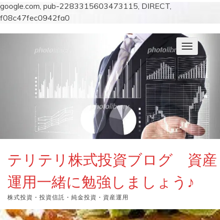
google.com, pub-2283315603473115, DIRECT,
f08c47fec0942fa0
コ
ン
ナ
テ
ビ
ン
ゲ
ー
ツ
シ
へ
ョ
ス
ン
キ
を
切
ッ
り
プ
替
え
テリテリ株式投資ブログ 資産
運用一緒に勉強しましょう♪
株式投資・投資信託・純金投資・資産運用