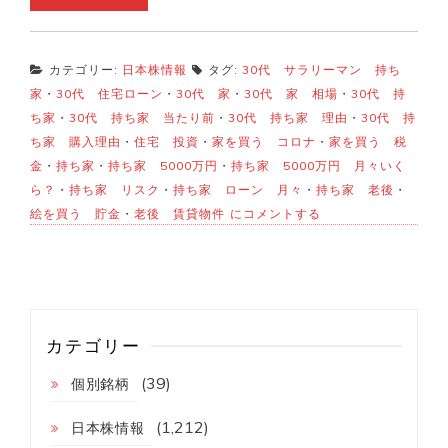
カテゴリー:
日本株情報
タグ:
30代 サラリーマン 持ち
家
・
30代 住宅ローン
・
30代 家
・
30代 家 相場
・
30代 持
ち家
・
30代 持ち家 当たり前
・
30代 持ち家 理由
・
30代 持
ち家 購入理由
・
住宅 投資
・
家を買う コロナ
・
家を買う 税
金
・
持ち家
・
持ち家 5000万円
・
持ち家 5000万円 月々いく
ら？
・
持ち家 リスク
・
持ち家 ローン 月々
・
持ち家 老後
・
【30
絵を買う 貯金
・
老後 賃貸物件
にコメントする
代
サ
ラ
リ
ー
マ
ン】
カテゴリー
テ
リ
(39)
個別銘柄
テ
リ
が
(1,212)
日本株情報
家