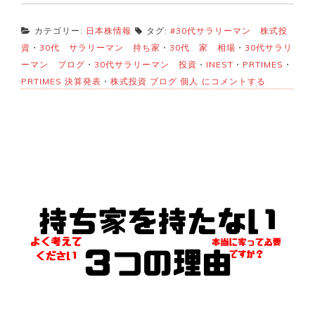
カテゴリー:
日本株情報
タグ:
#30代サラリーマン 株式投
資
・
30代 サラリーマン 持ち家
・
30代 家 相場
・
30代サラリ
ーマン ブログ
・
30代サラリーマン 投資
・
INEST
・
PRTIMES
・
1
PRTIMES 決算発表
・
株式投資 ブログ 個人
にコメントする
月
8
日
の
株
の
お
話
♪
日
経
平
均
株
価
爆
上
げ！