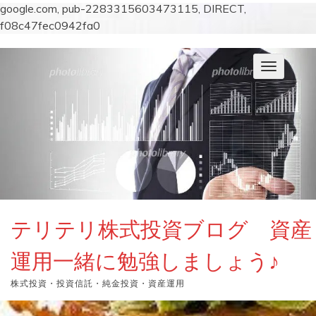
google.com, pub-2283315603473115, DIRECT,
f08c47fec0942fa0
コ
ン
ナ
テ
ビ
ン
ゲ
ー
ツ
シ
へ
ョ
ス
ン
キ
を
切
ッ
り
プ
替
え
テリテリ株式投資ブログ 資産
運用一緒に勉強しましょう♪
株式投資・投資信託・純金投資・資産運用