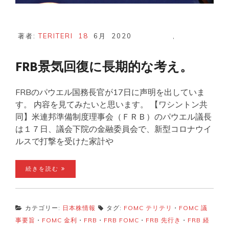
著者:
TERITERI
18
6月
2020
,
FRB景気回復に長期的な考え。
FRBのパウエル国務長官が17日に声明を出していま
す。 内容を見てみたいと思います。 【ワシントン共
同】米連邦準備制度理事会（ＦＲＢ）のパウエル議長
は１７日、議会下院の金融委員会で、新型コロナウイ
ルスで打撃を受けた家計や
続きを読む
カテゴリー:
日本株情報
タグ:
FOMC テリテリ
・
FOMC 議
事要旨
・
FOMC 金利
・
FRB
・
FRB FOMC
・
FRB 先行き
・
FRB 経