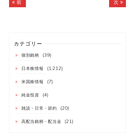
投
前
次
前
次
稿
の
の
記
記
ナ
事:
事:
ビ
ゲ
カテゴリー
ー
(39)
個別銘柄
シ
(1,212)
ョ
日本株情報
ン
(7)
米国株情報
(4)
純金投資
(20)
雑談・日常・節約
(21)
高配当銘柄・配当金