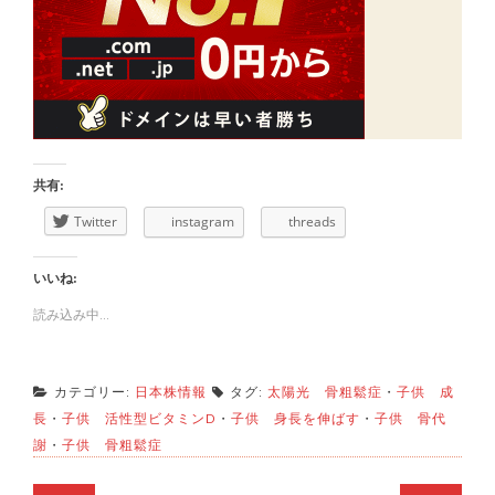
共有:
Twitter
instagram
threads
いいね:
読み込み中...
カテゴリー:
日本株情報
タグ:
太陽光 骨粗鬆症
・
子供 成
長
・
子供 活性型ビタミンD
・
子供 身長を伸ばす
・
子供 骨代
謝
・
子供 骨粗鬆症