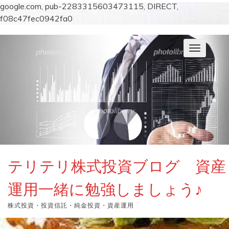
google.com, pub-2283315603473115, DIRECT,
f08c47fec0942fa0
コ
ン
ナ
テ
ビ
ン
ゲ
ー
ツ
シ
へ
ョ
ス
ン
キ
を
切
ッ
り
プ
替
え
テリテリ株式投資ブログ 資産
運用一緒に勉強しましょう♪
株式投資・投資信託・純金投資・資産運用