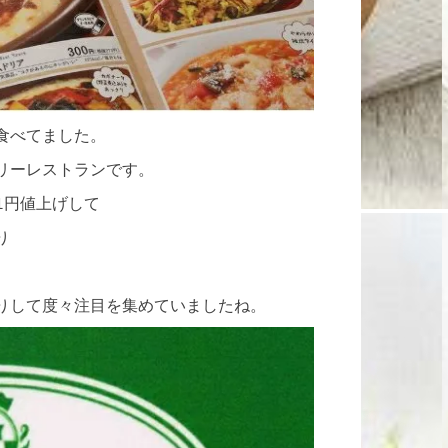
食べてました。
リーレストランです。
1円値上げして
り
りして度々注目を集めていましたね。