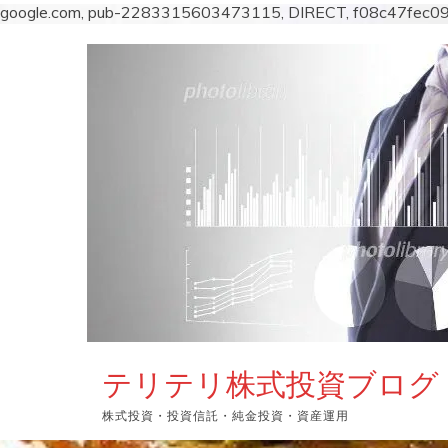
google.com, pub-2283315603473115, DIRECT, f08c47fec0
コ
ン
テ
ン
ツ
へ
ス
キ
ッ
プ
テリテリ株式投資ブログ
株式投資・投資信託・純金投資・資産運用