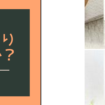
本
た
ば
こ
産
業！
注
目
点！