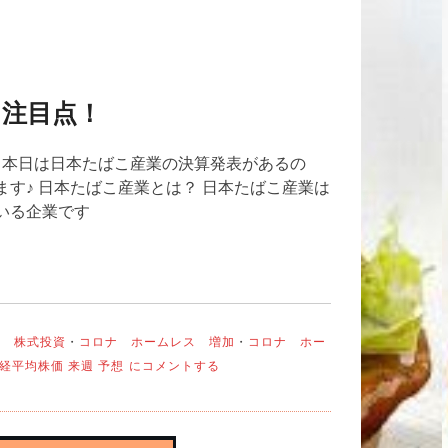
！注目点！
 本日は日本たばこ産業の決算発表があるの
す♪ 日本たばこ産業とは？ 日本たばこ産業は
いる企業です
ン 株式投資
・
コロナ ホームレス 増加
・
コロナ ホー
本
経平均株価 来週 予想
にコメントする
日
決
算！
日