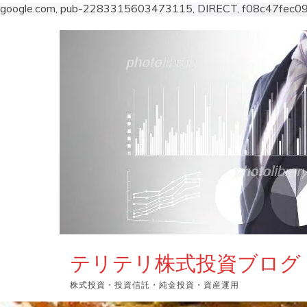
google.com, pub-2283315603473115, DIRECT, f08c47fec0
コ
ン
テ
ン
ツ
へ
ス
キ
ッ
プ
テリテリ株式投資ブログ
株式投資・投資信託・純金投資・資産運用