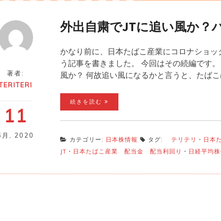
外出自粛でJTに追い風か？
かなり前に、日本たばこ産業にコロナショッ
う記事を書きました。 今回はその続編です。 
著者:
風か？ 何故追い風になるかと言うと、たばこ
TERITERI
続きを読む
11
6月
,
2020
カテゴリー:
日本株情報
タグ:
テリテリ
・
日本
JT
・
日本たばこ産業 配当金 配当利回り
・
日経平均株