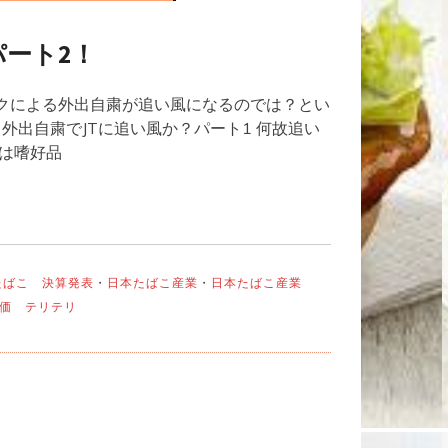
パート2！
クによる外出自粛が追い風になるのでは？とい
外出自粛でJTに追い風か？パート1 何故追い
は嗜好品
たばこ 決算発表
・
日本たばこ産業
・
日本たばこ産業
価 テリテリ