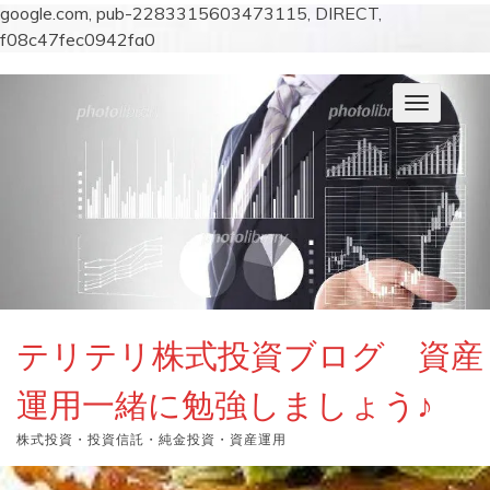
google.com, pub-2283315603473115, DIRECT,
f08c47fec0942fa0
コ
ン
ナ
テ
ビ
ン
ゲ
ー
ツ
シ
へ
ョ
ス
ン
キ
を
切
ッ
り
プ
替
え
テリテリ株式投資ブログ 資産
運用一緒に勉強しましょう♪
株式投資・投資信託・純金投資・資産運用