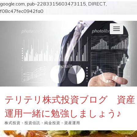
google.com, pub-2283315603473115, DIRECT,
f08c47fec0942fa0
コ
ン
ナ
テ
ビ
ン
ゲ
ー
ツ
シ
へ
ョ
ス
ン
キ
を
切
ッ
り
プ
替
え
テリテリ株式投資ブログ 資産
運用一緒に勉強しましょう♪
株式投資・投資信託・純金投資・資産運用